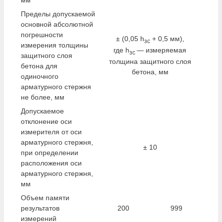
мм
Пределы допускаемой
основной абсолютной
погрешности
± (0,05 h
+ 0,5 мм),
зс
измерения толщины
где h
— измеряемая
зс
защитного слоя
толщина защитного слоя
бетона для
бетона, мм
одиночного
арматурного стержня
не более, мм
Допускаемое
отклонение оси
измерителя от оси
арматурного стержня,
± 10
при определении
расположения оси
арматурного стержня,
мм
Объем памяти
результатов
200
999
измерений