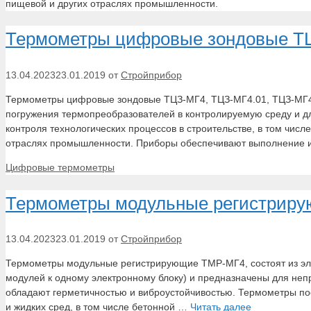
пищевой и других отраслях промышленности.
Термометры цифровые зондовые ТЦ
13.04.2023
23.01.2019
от
Стройприбор
Термометры цифровые зондовые ТЦЗ-МГ4, ТЦЗ-МГ4.01, ТЦЗ-МГ4
погружения термопреобразователей в контролируемую среду и д
контроля технологических процессов в строительстве, в том чис
отраслях промышленности. Приборы обеспечивают выполнение
Рубрики
Цифровые термометры
Термометры модульные регистрир
13.04.2023
23.01.2019
от
Стройприбор
Термометры модульные регистрирующие ТМР-МГ4, состоят из эле
модулей к одному электронному блоку) и предназначены для неп
обладают герметичностью и виброустойчивостью. Термометры по
и жидких сред, в том числе бетонной …
Читать далее