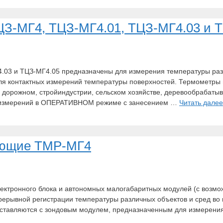
З-МГ4, ТЦЗ-МГ4.01, ТЦЗ-МГ4.03 и 
.03 и ТЦЗ-МГ4.05 предназначены для измерения температуры ра
ля контактных измерений температуры поверхностей. Термометры 
ле дорожном, стройиндустрии, сельском хозяйстве, деревообрабат
 измерений в ОПЕРАТИВНОМ режиме с занесением …
Читать далее
ующие ТМР-МГ4
ктронного блока и автономных малогабаритных модулей (с возмо
рерывной регистрации температуры различных объектов и сред во в
ставляются с зондовым модулем, предназначенным для измерения