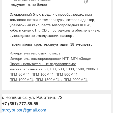
1,5
модулем, кг, не более
Электронный блок, модули с преобразователями
теплового потока и температуры, сетевой адаптер,
упаковочный кейс, паста теплопроводная КПТ-8,
кабели связи с ПК, CD с программным обеспечением,
руководство по эксплуатации, паспорт.
Гарантийный срок эксплуатации 18 месяцев.
Рубрики
Измерители тепловых потоков
Измеритель теплопроводности ИТП-МГ4 «Зонд»
Прессы испытательные гидравлические
малогабаритные на 50, 100, 500, 1000, 1500, 2000кН
ПГМ-50МГ4, ПГМ-100МГ4, ПГМ-500МГ4,
ПГМ-1000МГ4, ПГМ-1500МГ4 и ПГМ-2000МГ4
г. Челябинск, ул. Работниц, 72
+7 (351) 277-85-55
stroypribor@gmail.com