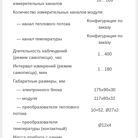
10…100
измерительных каналов
Количество измерительных каналов модуля:
Конфигурация по
— канал теплового потока
заказу
Конфигурация по
— канал температуры
заказу
Длительность наблюдений
1…400
(режим самописца), час
Интервал измерений (режим
1…180
самописца), мин
Габаритные размеры, мм:
— электронного блока
175х90х30
— модуля
117х80х32
— преобразователя теплового
10×52, Ø27х2
потока
— преобразователя
Ø12х4
температуры (контактный)
Масса прибора с одним